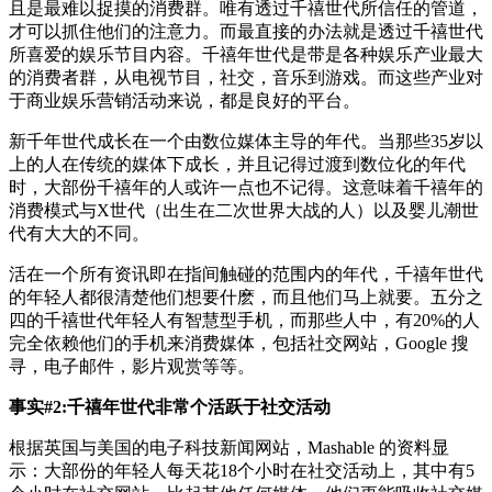
且是最难以捉摸的消费群。唯有透过千禧世代所信任的管道，
才可以抓住他们的注意力。而最直接的办法就是透过千禧世代
所喜爱的娱乐节目内容。千禧年世代是带是各种娱乐产业最大
的消费者群，从电视节目，社交，音乐到游戏。而这些产业对
于商业娱乐营销活动来说，都是良好的平台。
新千年世代成长在一个由数位媒体主导的年代。当那些35岁以
上的人在传统的媒体下成长，并且记得过渡到数位化的年代
时，大部份千禧年的人或许一点也不记得。这意味着千禧年的
消费模式与X世代（出生在二次世界大战的人）以及婴儿潮世
代有大大的不同。
活在一个所有资讯即在指间触碰的范围内的年代，千禧年世代
的年轻人都很清楚他们想要什麽，而且他们马上就要。五分之
四的千禧世代年轻人有智慧型手机，而那些人中，有20%的人
完全依赖他们的手机来消费媒体，包括社交网站，Google 搜
寻，电子邮件，影片观赏等等。
事实#2:千禧年世代非常个活跃于社交活动
根据英国与美国的电子科技新闻网站，Mashable 的资料显
示：大部份的年轻人每天花18个小时在社交活动上，其中有5