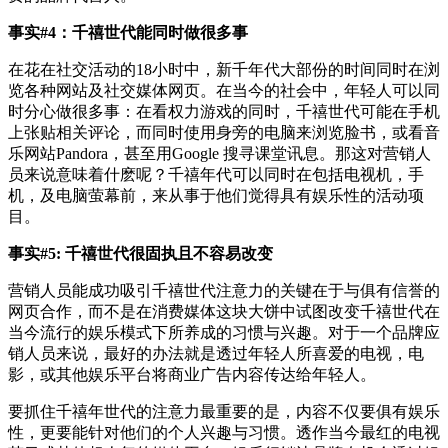
事实#4：千禧世代能同时做很多事
在花在社交活动的18小时中，新千年代大部份的时间同时在浏
览各种网站及社交媒体网页。在当今的社会中，年轻人可以同
时分心做很多事：在看权力游戏的同时，千禧世代可能在手机
上张贴相关评论，而同时使用身旁的电脑来浏览脸书，或看音
乐网站Pandora，甚至用Google 搜寻课堂讯息。那这对营销人
员来说意味着什麽呢？千禧年代可以同时在包括电视机，手
机，及电脑萤幕前，来从事于他们觉得具有娱乐性的活动项
目。
事实#5: 千禧世代很固执且不容易改变
营销人员能成功吸引千禧世代注意力的关键在于与俱有信誉的
网页合作，而不是在消费媒体这块大饼中试图改变千禧世代在
当今流行的娱乐模式下所养成的习惯与兴趣。对于一个品牌应
销人员来说，最好的办法就是透过年轻人所喜爱的电视，电
影，或其他娱乐平台将商业广告内容传达给年轻人。
要抓住千禧年世代的注意力最重要的是，内容不仅要俱有娱乐
性，更要能针对他们的个人兴趣与习惯。透作当今最红的电视