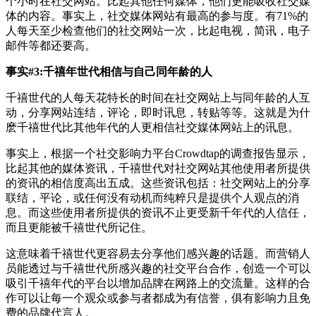
个小时在社交网站。比起其他任何媒体，他们更能吸收社交媒
体的内容。事实上，社交媒体网站有最高的参与度。有71%的
人每天至少检查他们的社交网站一次，比起电视，简讯，电子
邮件等都还要高。
事实#3:千禧年世代相信与自己同年龄的人
千禧世代的人每天花特长的时间在社交网站上与同年龄的人互
动，分享网站连结，评论，即时讯息，转贴等等。这就是为什
麽千禧世代比其他年代的人更相信社交媒体网站上的讯息。
事实上，根据一个社交影响力平台Crowdtap的调查报告显示，
比起其他的媒体资讯，千禧世代对社交网站其他使用者所提供
的资讯的相信度高出五成。这些资讯包括：社交网站上的分享
联结，平论，或任何没有动机而纯粹只是提供个人观点的消
息。而这些使用者所提供的资讯不止更受新千年代的人信任，
而且更能被千禧世代所记住。
这意味着千禧世代更容易去分享他们感兴趣的话题。而营销人
员能透过与千禧世代所感兴趣的社交平台合作，创造一个可以
吸引千禧年代的平台以增加品牌在网路上的交流量。这样的合
作可以让每一个观众或参与者都成为有信誉，俱有影响力且免
费的品牌代言人。